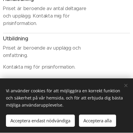
Priset är beroende av antal deltagare
och upplägg. Kontakta mig för
prisinformation.
Utbildning
Priset är beroende av upplägg och
omfattning.
Kontakta mig för prisinformation.
Av-/ombokning av Individuell Terapi och Parterapi
Vi använder cookies för att möjliggöra en korrekt funktion
Behöver du av-/omboka uppskattar jag om du gör det i
och säkerhet på vår hemsida, och för att erbjuda dig bästa
så god tid som möjligt,
möjliga användarupplevelse.
men senast 24 timmar innan det inbokade besöket.
Acceptera endast nödvändiga
Acceptera alla
Uteblivna besök och besök som av-/ombokas senare än
24 timmar innan